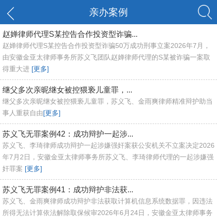
亲办案例
赵婵律师代理S某控告合作投资型诈骗...
赵婵律师代理S某控告合作投资型诈骗50万成功刑事立案2026年7月，
由安徽金亚太律师事务所苏义飞团队赵婵律师代理的S某被诈骗一案取
得重大进
[更多]
继父多次亲昵继女被控猥亵儿童罪，...
继父多次亲昵继女被控猥亵儿童罪，苏义飞、金雨爽律师精准辩护助当
事人重获自由
[更多]
苏义飞无罪案例42：成功辩护一起涉...
苏义飞、李琦律师成功辩护一起涉嫌强奸案获公安机关不立案决定2026
年7月2日，安徽金亚太律师事务所苏义飞、李琦律师代理的一起涉嫌强
奸罪案
[更多]
苏义飞无罪案例41：成功辩护非法获...
苏义飞、金雨爽律师成功辩护非法获取计算机信息系统数据罪，因违法
所得无法计算依法解除取保候审2026年6月24日，安徽金亚太律师事务