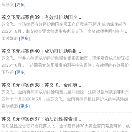
所苏义
[更多]
苏义飞无罪案例39：有效辩护助国企...
苏义飞、李琦律师有效辩护助国企员工盗窃案获不起诉 成功保住岗位
2026年5月，由安徽金亚太律师事务所苏义飞、李琦律师共同辩护的L
某涉嫌盗
[更多]
苏义飞无罪案例40：成功辩护助强制...
苏义飞、李井方律师成功辩护助强制猥亵案撤案，现场录音成关键证据
2026年6月，一起因男女关系引发的刑事控告案件，在律师的有效辩护
下取得
[更多]
苏义飞无罪案例38：苏义飞、金雨爽...
苏义飞、金雨爽律师成功排除猥亵儿童罪指控，法院以强制猥亵罪判刑
四年十个月2026年5月，由苏义飞、金雨爽律师担任辩护人的M某涉嫌
强制猥亵
[更多]
苏义飞无罪案例37：酒后乱性控告强...
酒后乱性控告强奸委托苏义飞、金子建律师30天黄金窗口紧急辩护，成