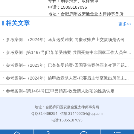
专长：刑事辩护、取保候审
电话：15855187095
地址：合肥庐阳区安徽金亚太律师事务所
相关文章
更多
>>
参考案例--（2024年）马某选受贿案-向廉政账户上交款项是否可以从受贿数额中扣除
参考案例--[第1467号]巴某某受贿案-共同受贿中非国家工作人员主从犯认定问题
参考案例--（2023年）巴某某受贿案-回国受审案件罪名变更问题和量刑的特别考量因素
参考案例--（2024年）施甲故意杀人案-犯罪后主动至派出所但未明确表达投案意愿的，不属于“自动投案”
参考案例--[第1464号]王甲受贿案-收受情人款项的性质认定
地址：合肥庐阳区安徽金亚太律师事务所
Q Q:
314409254
信箱:
314409254@qq.com
电话:
15855187095