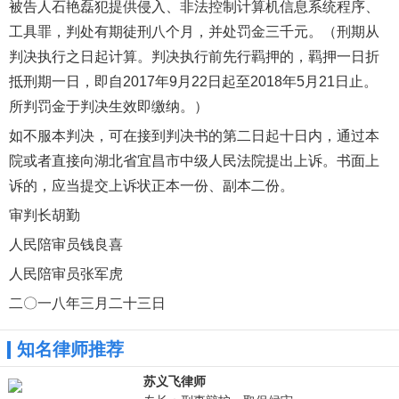
被告人石艳磊犯提供侵入、非法控制计算机信息系统程序、
工具罪，判处有期徒刑八个月，并处罚金三千元。（刑期从
判决执行之日起计算。判决执行前先行羁押的，羁押一日折
抵刑期一日，即自2017年9月22日起至2018年5月21日止。
所判罚金于判决生效即缴纳。）
如不服本判决，可在接到判决书的第二日起十日内，通过本
院或者直接向湖北省宜昌市中级人民法院提出上诉。书面上
诉的，应当提交上诉状正本一份、副本二份。
审判长胡勤
人民陪审员钱良喜
人民陪审员张军虎
二〇一八年三月二十三日
知名律师推荐
苏义飞律师