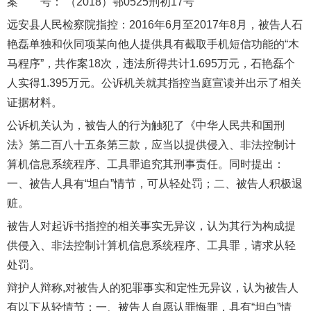
案 号： （2018）鄂0525刑初17号
远安县人民检察院指控：2016年6月至2017年8月，被告人石
艳磊单独和伙同项某向他人提供具有截取手机短信功能的“木
马程序”，共作案18次，违法所得共计1.695万元，石艳磊个
人实得1.395万元。公诉机关就其指控当庭宣读并出示了相关
证据材料。
公诉机关认为，被告人的行为触犯了《中华人民共和国刑
法》第二百八十五条第三款，应当以提供侵入、非法控制计
算机信息系统程序、工具罪追究其刑事责任。同时提出：
一、被告人具有“坦白”情节，可从轻处罚；二、被告人积极退
赃。
被告人对起诉书指控的相关事实无异议，认为其行为构成提
供侵入、非法控制计算机信息系统程序、工具罪，请求从轻
处罚。
辩护人辩称,对被告人的犯罪事实和定性无异议，认为被告人
有以下从轻情节：一、被告人自愿认罪悔罪，具有“坦白”情