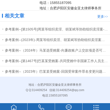
电话：15855187095
地址：合肥庐阳区安徽金亚太律师事务所
相关文章
更多
>>
参考案例--[第1505号]周某等组织卖淫、胡某斌等协助组织卖淫案-组织卖淫罪和协助组织卖淫罪的区分及“情节严重
参考案例--(2023年)-周某等组织卖淫、胡某斌等协助组织卖淫案组织卖淫罪和协助组织卖淫罪的区分及协助组织卖淫
参考案例--（2024年）马某选受贿案-向廉政账户上交款项是否可以从受贿数额中扣除
参考案例--[第1467号]巴某某受贿案-共同受贿中非国家工作人员主从犯认定问题
参考案例--（2023年）巴某某受贿案-回国受审案件罪名变更问题和量刑的特别考量因素
地址：合肥庐阳区安徽金亚太律师事务所
Q Q:
314409254
信箱:
314409254@qq.com
电话:
15855187095