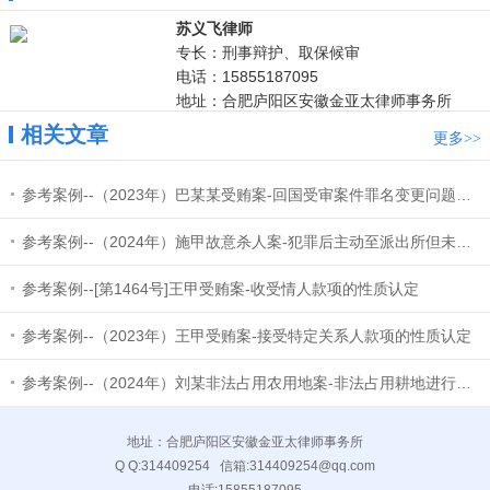
苏义飞律师
专长：刑事辩护、取保候审
电话：15855187095
地址：合肥庐阳区安徽金亚太律师事务所
相关文章
更多
>>
参考案例--（2023年）巴某某受贿案-回国受审案件罪名变更问题和量刑的特别考量因素
参考案例--（2024年）施甲故意杀人案-犯罪后主动至派出所但未明确表达投案意愿的，不属于“自动投案”
参考案例--[第1464号]王甲受贿案-收受情人款项的性质认定
参考案例--（2023年）王甲受贿案-接受特定关系人款项的性质认定
参考案例--（2024年）刘某非法占用农用地案-非法占用耕地进行非农建设改造行为的定性
地址：合肥庐阳区安徽金亚太律师事务所
Q Q:
314409254
信箱:
314409254@qq.com