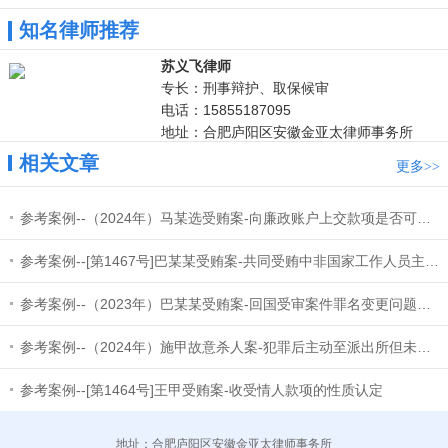
知名律师推荐
苏义飞律师
专长：刑事辩护、取保候审
电话：15855187095
地址：合肥庐阳区安徽金亚太律师事务所
相关文章
更多
>>
参考案例--（2024年）马某选受贿案-向廉政账户上交款项是否可以从受贿数额中扣除
参考案例--[第1467号]巴某某受贿案-共同受贿中非国家工作人员主从犯认定问题
参考案例--（2023年）巴某某受贿案-回国受审案件罪名变更问题和量刑的特别考量因素
参考案例--（2024年）施甲故意杀人案-犯罪后主动至派出所但未明确表达投案意愿的，不属于“自动投案”
参考案例--[第1464号]王甲受贿案-收受情人款项的性质认定
地址：合肥庐阳区安徽金亚太律师事务所