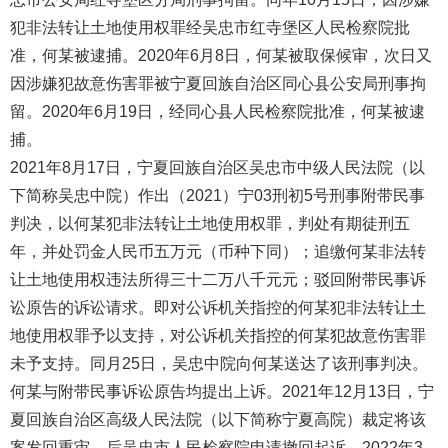
犯非法转让土地使用权罪经吴忠市红寺堡区人民检察院批
准，何某被逮捕。2020年6月8日，何某被取保候审，次日又
因涉嫌犯故意伤害罪被宁夏回族自治区同心县公安局刑事拘
留。2020年6月19日，经同心县人民检察院批准，何某被逮
捕。
2021年8月17日，宁夏回族自治区吴忠市中级人民法院（以
下简称吴忠中院）作出（2021）宁03刑初5号刑事附带民事
判决，以何某犯非法转让土地使用权罪，判处有期徒刑五
年，并处罚金人民币五万元（币种下同）；追缴何某非法转
让土地使用权违法所得三十二万八千元元；驳回附带民事诉
讼原告的诉讼请求。即对公诉机关指控的何某犯非法转让土
地使用权罪予以支持，对公诉机关指控的何某犯故意伤害罪
未予支持。同月25日，吴忠中院向何某送达了该刑事判决。
何某与附带民事诉讼原告均提出上诉。2021年12月13日，宁
夏回族自治区高级人民法院（以下简称宁夏高院）裁定将该
案发回重审。后吴忠市人民检察院申请撤回起诉。2022年3