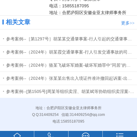
电话：15855187095
地址：合肥庐阳区安徽金亚太律师事务所
相关文章
更多
>>
参考案例--［第1297号］胡某某交通肇事案-行人引起的交通肇事案件的司法认定
参考案例--（2024年）胡某霞交通肇事案-行人引发交通事故的司法认定
参考案例--（2024年）骆某飞破坏军婚案-破坏军婚罪中“同居”的认定
参考案例--（2024年）张某某出售出入境证件准许撤回起诉案-出售出入境证件罪中“出售”和“出入境证件”的认
参考案例--[第1505号]周某等组织卖淫、胡某斌等协助组织卖淫案-组织卖淫罪和协助组织卖淫罪的区分及“情节严重
地址：合肥庐阳区安徽金亚太律师事务所
Q Q:
314409254
信箱:
314409254@qq.com
电话:
15855187095