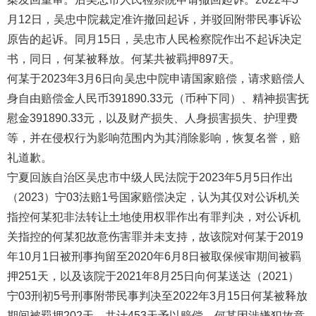
月12日，吴忠中院裁定准许撤回起诉，并驳回附带民事诉讼
原告的起诉。同月15日，吴忠市人民检察院作出不起诉决定
书，同日，何某被释放。何某共被羁押897天。
何某于2023年3月6日向吴忠中院申请国家赔偿，请求赔偿人
身自由赔偿金人民币391890.33元（币种下同）、精神损害抚
慰金391890.33元，以及财产损失、人身损害损失、护理费
等，并在侵权行为影响范围内为其消除影响，恢复名誉，赔
礼道歉。
宁夏回族自治区吴忠市中级人民法院于2023年5月5日作出
（2023）宁03法赔1号国家赔偿决定，认为其仅对公诉机关
指控何某犯非法转让土地使用权罪作出有罪判决，对公诉机
关指控的何某犯故意伤害罪并未支持，故该院对何某于2019
年10月1日被刑事拘留至2020年6月8日被取保候审期间被羁
押251天，以及该院于2021年8月25日向何某送达（2021）
宁03刑初5号刑事附带民事判决至2022年3月15日何某被释放
期间被羁押202天，共计453天予以赔偿。何某因涉嫌犯故意