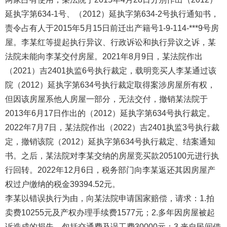
延执字第634-1号、（2012）延执字第634-2号执行通知书，
责令占有人于2015年5月15日前迁出产籍号1-9-114-***9号房
屋。李某红等提起执行异议、行政诉讼和执行异议之诉，某
法院未能向李某交付房屋。2021年8月9日，某法院作出
（2021）吉2401执监6号执行裁定，载明竞买人李某通过该
院（2012）延执字第634号执行裁定取得案涉房屋所有权，
但因该房屋系他人房屋一部分，无法交付，撤销某法院于
2013年6月17日作出的（2012）延执字第634号执行裁定。
2022年7月7日，某法院作出（2022）吉2401执监3号执行裁
定，撤销该院（2012）延执字第634号执行裁定、结案通知
书。之后，某法院对李某交纳的房屋竞买款205100元进行执
行回转。2022年12月6日，税务部门向李某返还其因房屋产
权过户缴纳的税金39394.52元。
李某以错误执行为由，向某法院申请国家赔偿，请求：1.拍
卖费10255元及产权办理手续费1577元；2.多年因房屋被起
诉造成的损失，包括交通费及误工费30000元；3.来自民间借