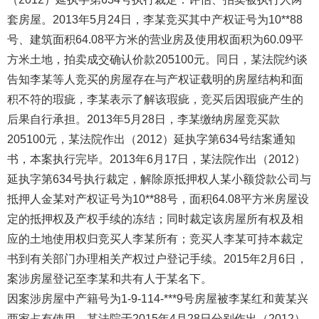
套房屋。2013年5月24日，李某竞买其中产权证号为10**88
号、建筑面积64.08平方米的营业房及使用权面积为60.09平
方米土地，拍卖成交确认价款205100元。同日，某法院约谈
告知李某等人竞买的房屋存在与产权证载明的房屋结构和面
积不符的瑕疵，李某表示了解该瑕疵，竞买后因瑕疵产生的
后果自行承担。2013年5月28日，李某缴纳房屋竞买款
205100元，某法院作出（2012）延执字第634号结案通知
书，本案执行完毕。2013年6月17日，某法院作出（2012）
延执字第634号执行裁定，解除原抵押权人某小额贷款公司与
抵押人金某对产权证号为10**88号，面积64.08平方米房屋设
定的抵押权及产权手续的冻结；同时裁定该房屋所有权及相
应的土地使用权归竞买人李某所有；竞买人李某可持本裁定
书到有关部门办理相关产权过户登记手续。2015年2月6日，
案涉房屋登记至李某和共有人于某名下。
因案涉房屋中产籍号为1-9-114-***9号房屋被李某红和黄某兴
两家占有使用，某法院于2015年4月28日分别作出（2012）