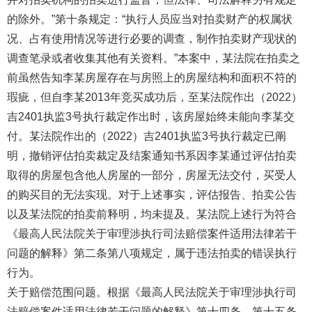
的除外。”第十条规定：“执行人员应当对拍卖财产的权属状
况、占有使用情况等进行必要的调查，制作拍卖财产现状的
调查笔录或者收集其他有关资料。”本案中，某法院在拍卖之
前虽然告知李某房屋存在与房照上的房屋结构和面积不符的
瑕疵，但自李某2013年竞买成功后，至某法院作出（2022）
吉2401执监3号执行裁定作出时，该房屋始终未能向李某交
付。某法院作出的（2022）吉2401执监3号执行裁定已阐
明，撤销评估拍卖裁定及结案通知书系因李某通过评估拍卖
取得的房屋包含他人房屋的一部分，房屋无法交付，买受人
的购买目的无法实现。对于上述事实，评估报告、拍卖公告
以及某法院的拍卖前释明，均未提及。某法院上述行为符合
《最高人民法院关于审理涉执行司法赔偿案件适用法律若干
问题的解释》第二条第八项规定，属于违法拍卖的错误执行
行为。
关于赔偿范围问题。根据《最高人民法院关于审理涉执行司
法赔偿案件适用法律若干问题的解释》第十四条、第十五条